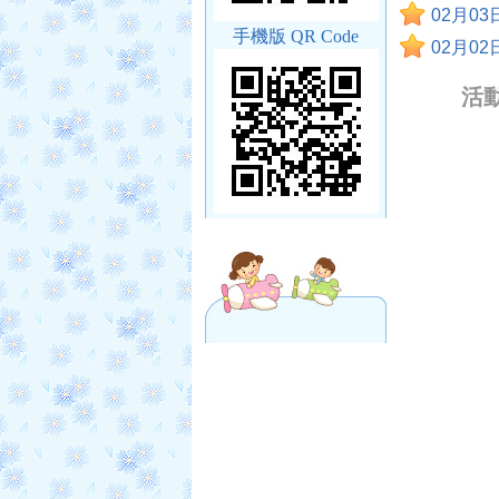
02月03日
手機版 QR Code
02月02日
活