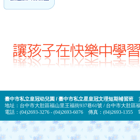
臺中市私立皇冠幼兒園 / 臺中市私立星皇冠文理短期補習班
地址：台中市大肚區福山里王福街937巷61號 / 台中市大肚區福山
電話：(04)2693-3276 - (04)2693-6076 傳真：(04)2693-13