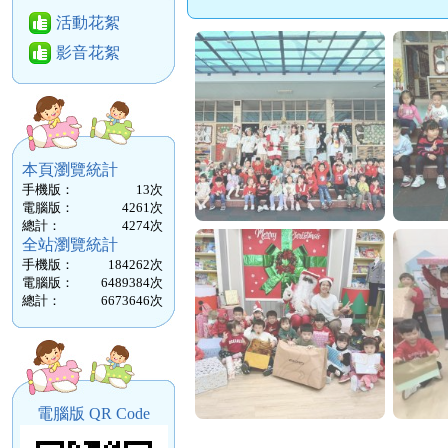
活動花絮
影音花絮
本頁瀏覽統計
手機版：
13
次
電腦版：
4261
次
總計：
4274
次
全站瀏覽統計
手機版：
184262
次
電腦版：
6489384
次
總計：
6673646
次
電腦版 QR Code