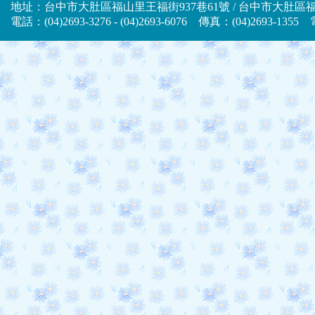
地址：台中市大肚區福山里王福街937巷61號 / 台中市大肚區福山
電話：(04)2693-3276 - (04)2693-6076 傳真：(04)2693-13