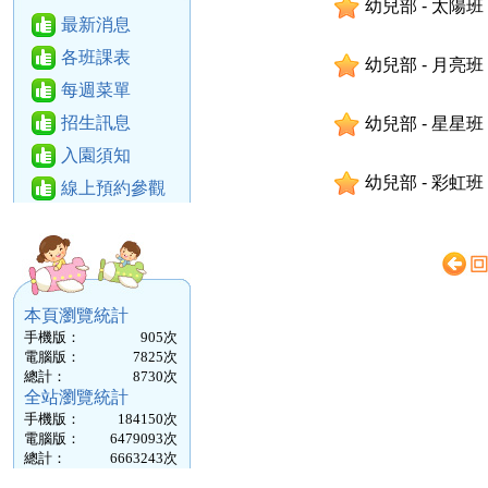
幼兒部 - 太陽班 
最新消息
各班課表
幼兒部 - 月亮班 
每週菜單
招生訊息
幼兒部 - 星星班 
入園須知
幼兒部 - 彩虹班 
線上預約參觀
本頁瀏覽統計
手機版：
905
次
電腦版：
7825
次
總計：
8730
次
全站瀏覽統計
手機版：
184150
次
電腦版：
6479093
次
總計：
6663243
次