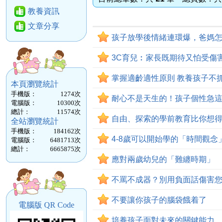
教養資訊
文章分享
孩子放學後情緒連環爆，爸媽
3C育兒︰家長既期待又怕受傷
掌握適齡適性原則 教養孩子不
本頁瀏覽統計
手機版：
1274
次
耐心不是天生的！孩子個性急
電腦版：
10300
次
總計：
11574
次
自由、探索的學前教育比你想
全站瀏覽統計
手機版：
184162
次
4-8歲可以開始學的「時間觀念
電腦版：
6481713
次
總計：
6665875
次
應對兩歲幼兒的「難纏時期」
不罵不成器？別用負面話傷害
不要讓你孩子的腦袋餓着了
電腦版 QR Code
培養孩子面對未來的關鍵能力